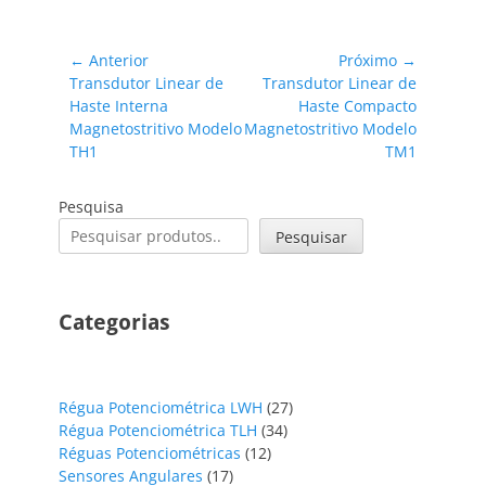
Navegação
← Anterior
Próximo →
Post
Próximo
Transdutor Linear de
Transdutor Linear de
de
anterior:
post:
Haste Interna
Haste Compacto
Post
Magnetostritivo Modelo
Magnetostritivo Modelo
TH1
TM1
Pesquisa
Pesquisar
Categorias
27
Régua Potenciométrica LWH
27
34
produtos
Régua Potenciométrica TLH
34
12
produtos
Réguas Potenciométricas
12
17
produtos
Sensores Angulares
17