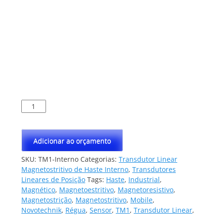
Transdutor
Linear
Magnetostritivo
de
Adicionar ao orçamento
Haste
Interna
SKU:
TM1-Interno
Categorias:
Transdutor Linear
Novotechnik
Magnetostritivo de Haste Interno
,
Transdutores
Modelo
Lineares de Posição
Tags:
Haste
,
Industrial
,
TM1
Magnético
,
Magnetoestritivo
,
Magnetoresistivo
,
quantidade
Magnetostrição
,
Magnetostritivo
,
Mobile
,
Novotechnik
,
Régua
,
Sensor
,
TM1
,
Transdutor Linear
,