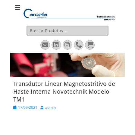
Cardella
Distribuidor Oficial Novotechnik
Automation
Pesquisar
por:
Email
LinkedIn
Instagram
Fone
Carrinho
Transdutor Linear Magnetostritivo de
Haste Interna Novotechnik Modelo
TM1
Posted
Autor
17/09/2021
admin
on