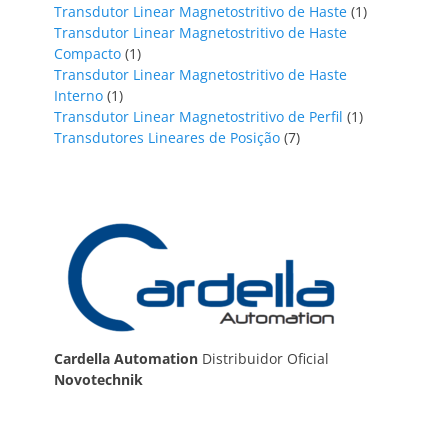
produtos
1
Transdutor Linear Magnetostritivo de Haste
1
produto
Transdutor Linear Magnetostritivo de Haste
1
Compacto
1
produto
Transdutor Linear Magnetostritivo de Haste
1
Interno
1
produto
1
Transdutor Linear Magnetostritivo de Perfil
1
7
produto
Transdutores Lineares de Posição
7
produtos
Cardella Automation
Distribuidor Oficial
Novotechnik