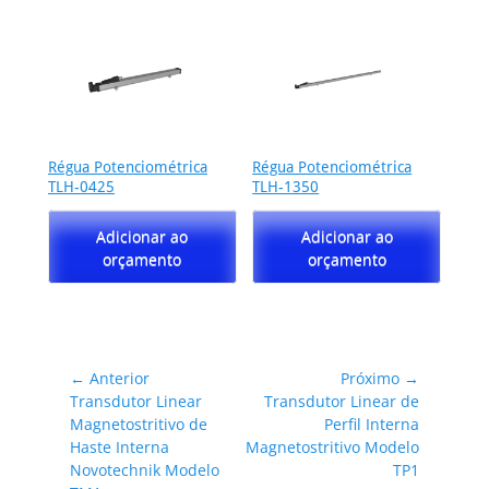
Régua Potenciométrica
Régua Potenciométrica
TLH-0425
TLH-1350
Adicionar ao
Adicionar ao
orçamento
orçamento
Navegação
← Anterior
Próximo →
Post
Próximo
Transdutor Linear
Transdutor Linear de
de
anterior:
post:
Magnetostritivo de
Perfil Interna
Post
Haste Interna
Magnetostritivo Modelo
Novotechnik Modelo
TP1