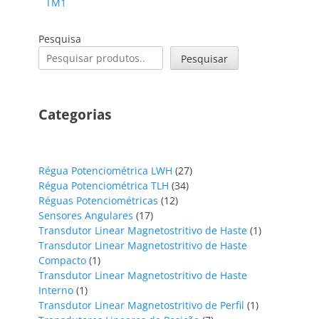
TM1
Pesquisa
Pesquisar
Categorias
27
Régua Potenciométrica LWH
27
34
produtos
Régua Potenciométrica TLH
34
12
produtos
Réguas Potenciométricas
12
17
produtos
Sensores Angulares
17
produtos
1
Transdutor Linear Magnetostritivo de Haste
1
produto
Transdutor Linear Magnetostritivo de Haste
1
Compacto
1
produto
Transdutor Linear Magnetostritivo de Haste
1
Interno
1
produto
1
Transdutor Linear Magnetostritivo de Perfil
1