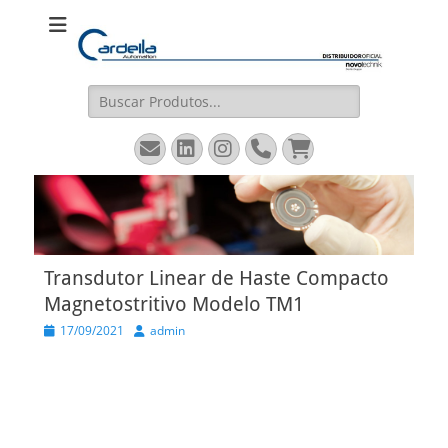
Cardella
Distribuidor Oficial Novotechnik
Automation
Pesquisar
por:
Email
LinkedIn
Instagram
Fone
Carrinho
Transdutor Linear de Haste Compacto
Magnetostritivo Modelo TM1
Posted
Autor
17/09/2021
admin
on