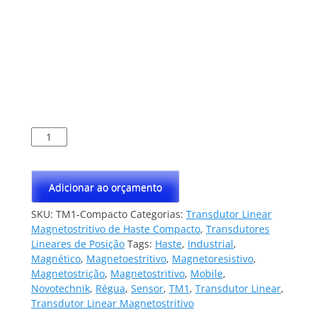
Transdutor
Linear
de
Haste
Adicionar ao orçamento
Compacto
Magnetostritivo
SKU:
TM1-Compacto
Categorias:
Transdutor Linear
Modelo
Magnetostritivo de Haste Compacto
,
Transdutores
TM1
Lineares de Posição
Tags:
Haste
,
Industrial
,
quantidade
Magnético
,
Magnetoestritivo
,
Magnetoresistivo
,
Magnetostrição
,
Magnetostritivo
,
Mobile
,
Novotechnik
,
Régua
,
Sensor
,
TM1
,
Transdutor Linear
,
Transdutor Linear Magnetostritivo