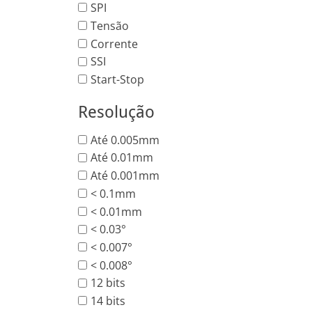
SPI
Tensão
Corrente
SSI
Start-Stop
Resolução
Até 0.005mm
Até 0.01mm
Até 0.001mm
< 0.1mm
< 0.01mm
< 0.03°
< 0.007°
< 0.008°
12 bits
14 bits