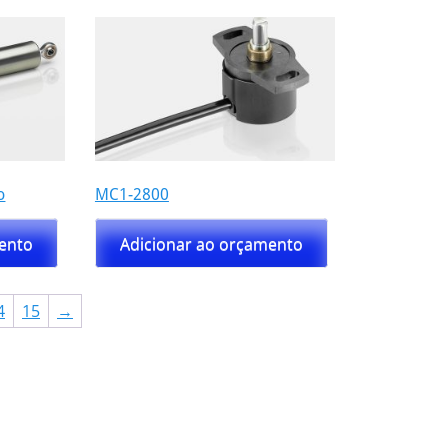
o
MC1-2800
mento
Adicionar ao orçamento
4
15
→