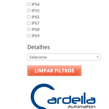
IP54
IP55
IP65
IP67
IP68
IP69
Detalhes
Selecione
LIMPAR FILTROS