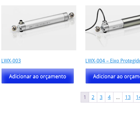
os
LWX-003
LWX-004 – Eixo Protegid
Adicionar ao orçamento
Adicionar ao orça
1
2
3
4
…
13
1