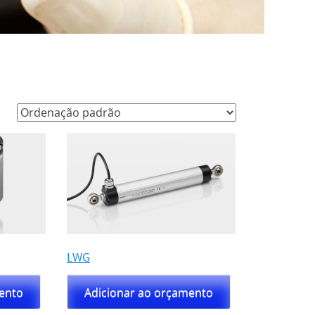
LWG
mento
Adicionar ao orçamento