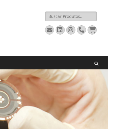
Pesquisar
por:
Email
LinkedIn
Instagram
Fone
Carrinho
Pesquisar