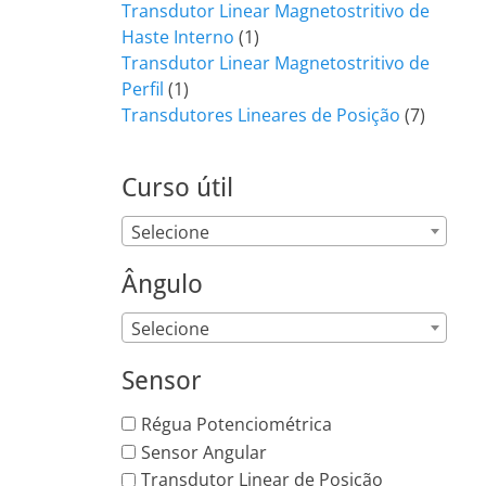
produto
Transdutor Linear Magnetostritivo de
1
Haste Interno
1
produto
Transdutor Linear Magnetostritivo de
1
Perfil
1
produto
7
Transdutores Lineares de Posição
7
produt
Curso útil
Selecione
Ângulo
Selecione
Sensor
Régua Potenciométrica
Sensor Angular
Transdutor Linear de Posição