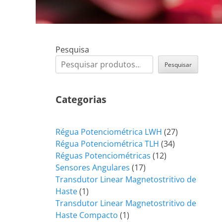
Pesquisa
Pesquisar
Categorias
27
Régua Potenciométrica LWH
27
34
produtos
Régua Potenciométrica TLH
34
12
produtos
Réguas Potenciométricas
12
17
produtos
Sensores Angulares
17
produtos
Transdutor Linear Magnetostritivo de
1
Haste
1
produto
Transdutor Linear Magnetostritivo de
1
Haste Compacto
1