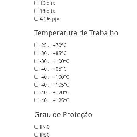
16 bits
18 bits
4096 ppr
Temperatura de Trabalho
-25 ... +70°C
-30 ... +85°C
-30 ... +100°C
-40 ... +85°C
-40 ... +100°C
-40 ... +105°C
-40 ... +120°C
-40 ... +125°C
Grau de Proteção
IP40
IP50