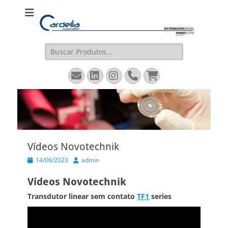
Cardella
Distribuidor Oficial Novotechnik
Automation
Pesquisar
por:
Email
LinkedIn
Instagram
Fone
Carrinho
Vídeos Novotechnik
Posted
Autor
14/06/2023
admin
on
Vídeos Novotechnik
Transdutor linear sem contato
TF1
series