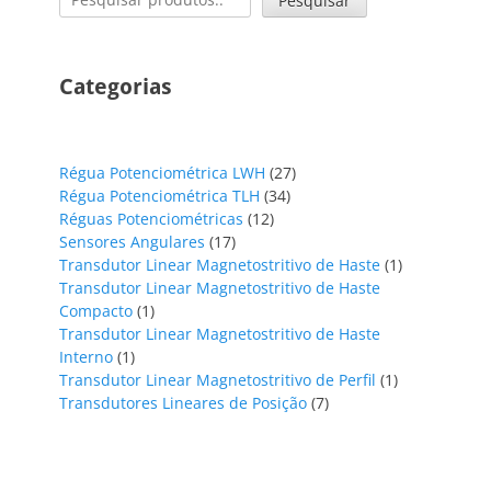
Pesquisar
Categorias
27
Régua Potenciométrica LWH
27
34
produtos
Régua Potenciométrica TLH
34
12
produtos
Réguas Potenciométricas
12
17
produtos
Sensores Angulares
17
produtos
1
Transdutor Linear Magnetostritivo de Haste
1
produto
Transdutor Linear Magnetostritivo de Haste
1
Compacto
1
produto
Transdutor Linear Magnetostritivo de Haste
1
Interno
1
produto
1
Transdutor Linear Magnetostritivo de Perfil
1
7
produto
Transdutores Lineares de Posição
7
produtos