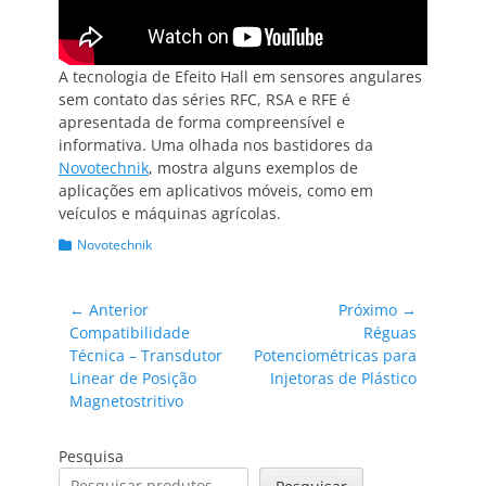
A tecnologia de Efeito Hall em sensores angulares
sem contato das séries RFC, RSA e RFE é
apresentada de forma compreensível e
informativa. Uma olhada nos bastidores da
Novotechnik
, mostra alguns exemplos de
aplicações em aplicativos móveis, como em
veículos e máquinas agrícolas.
Categorias:
Novotechnik
Navegação
← Anterior
Próximo →
Post
Próximo
Compatibilidade
Réguas
de
anterior:
post:
Técnica – Transdutor
Potenciométricas para
Post
Linear de Posição
Injetoras de Plástico
Magnetostritivo
Pesquisa