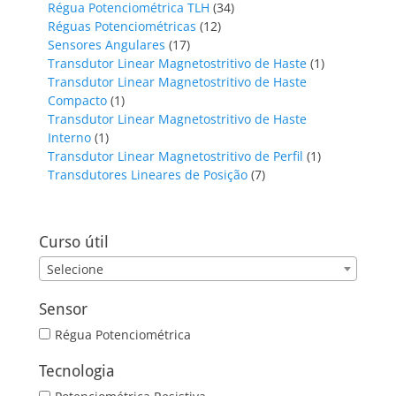
34
produtos
Régua Potenciométrica TLH
34
12
produtos
Réguas Potenciométricas
12
17
produtos
Sensores Angulares
17
produtos
1
Transdutor Linear Magnetostritivo de Haste
1
produto
Transdutor Linear Magnetostritivo de Haste
1
Compacto
1
produto
Transdutor Linear Magnetostritivo de Haste
1
Interno
1
produto
1
Transdutor Linear Magnetostritivo de Perfil
1
7
produto
Transdutores Lineares de Posição
7
produtos
Curso útil
Selecione
Sensor
Régua Potenciométrica
Tecnologia