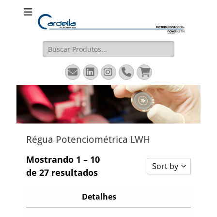
Cardella
Distribuidor Oficial Novotechnik
Automation
Pesquisar
por:
Email
LinkedIn
Instagram
Fone
Carrinho
Régua Potenciométrica LWH
Mostrando 1 – 10
Sort by
de 27 resultados
Classificar por 
Detalhes
Classificar por 