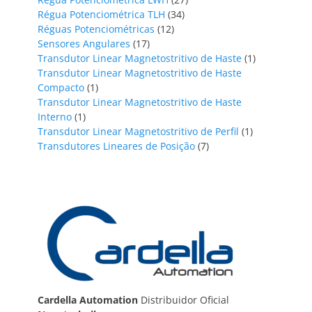
34
produtos
Régua Potenciométrica TLH
34
12
produtos
Réguas Potenciométricas
12
17
produtos
Sensores Angulares
17
produtos
1
Transdutor Linear Magnetostritivo de Haste
1
produto
Transdutor Linear Magnetostritivo de Haste
1
Compacto
1
produto
Transdutor Linear Magnetostritivo de Haste
1
Interno
1
produto
1
Transdutor Linear Magnetostritivo de Perfil
1
7
produto
Transdutores Lineares de Posição
7
produtos
Cardella Automation
Distribuidor Oficial