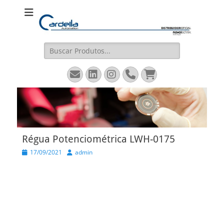
Cardella
Distribuidor Oficial Novotechnik
Automation
Pesquisar
por:
Email
LinkedIn
Instagram
Fone
Carrinho
Régua Potenciométrica LWH-0175
Posted
Autor
17/09/2021
admin
on