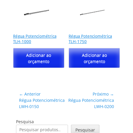
Régua Potenciométrica
Régua Potenciométrica
TLH-1000
TLH-1750
Adicionar ao
Adicionar ao
orçamento
orçamento
Navegação
← Anterior
Próximo →
Post
Próximo
Régua Potenciométrica
Régua Potenciométrica
de
anterior:
post:
LWH-0150
LWH-0200
Post
Pesquisa
Pesquisar