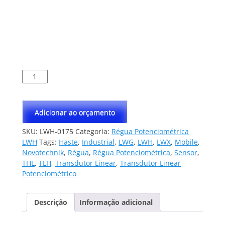
Régua
Potenciométrica
LWH-
0175
Adicionar ao orçamento
quantidade
SKU:
LWH-0175
Categoria:
Régua Potenciométrica
LWH
Tags:
Haste
,
Industrial
,
LWG
,
LWH
,
LWX
,
Mobile
,
Novotechnik
,
Régua
,
Régua Potenciométrica
,
Sensor
,
THL
,
TLH
,
Transdutor Linear
,
Transdutor Linear
Potenciométrico
Descrição
Informação adicional