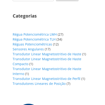
Categorias
27
Régua Potenciométrica LWH
27
34
produtos
Régua Potenciométrica TLH
34
12
produtos
Réguas Potenciométricas
12
17
produtos
Sensores Angulares
17
produtos
1
Transdutor Linear Magnetostritivo de Haste
1
produto
Transdutor Linear Magnetostritivo de Haste
1
Compacto
1
produto
Transdutor Linear Magnetostritivo de Haste
1
Interno
1
produto
1
Transdutor Linear Magnetostritivo de Perfil
1
7
produto
Transdutores Lineares de Posição
7
produtos