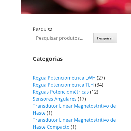
Pesquisa
Pesquisar
Categorias
27
Régua Potenciométrica LWH
27
34
produtos
Régua Potenciométrica TLH
34
12
produtos
Réguas Potenciométricas
12
17
produtos
Sensores Angulares
17
produtos
Transdutor Linear Magnetostritivo de
1
Haste
1
produto
Transdutor Linear Magnetostritivo de
1
Haste Compacto
1