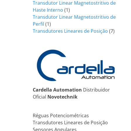
produto
Transdutor Linear Magnetostritivo de
1
Haste Interno
1
produto
Transdutor Linear Magnetostritivo de
1
Perfil
1
produto
7
Transdutores Lineares de Posição
7
produt
Cardella Automation
Distribuidor
Oficial
Novotechnik
Réguas Potenciométricas
Transdutores Lineares de Posição
Sensores Angulares