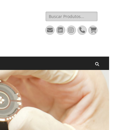
Pesquisar
por:
Email
LinkedIn
Instagram
Fone
Carrinho
Pesquisar