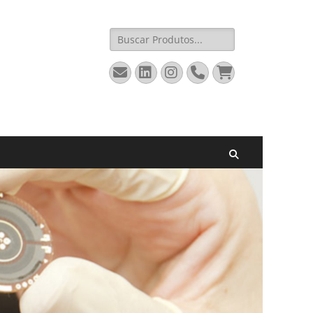
Pesquisar
por:
Email
LinkedIn
Instagram
Fone
Carrinho
Pesquisar