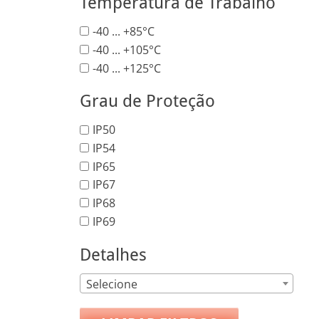
Temperatura de Trabalho
-40 ... +85°C
-40 ... +105°C
-40 ... +125°C
Grau de Proteção
IP50
IP54
IP65
IP67
IP68
IP69
Detalhes
Selecione