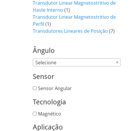
produto
Transdutor Linear Magnetostritivo de
1
Haste Interno
1
produto
Transdutor Linear Magnetostritivo de
1
Perfil
1
produto
7
Transdutores Lineares de Posição
7
produt
Ângulo
Selecione
Sensor
Sensor Angular
Tecnologia
Magnético
Aplicação