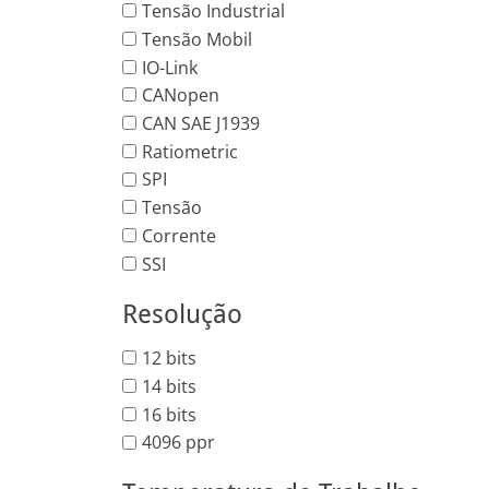
Tensão Industrial
Tensão Mobil
IO-Link
CANopen
CAN SAE J1939
Ratiometric
SPI
Tensão
Corrente
SSI
Resolução
12 bits
14 bits
16 bits
4096 ppr