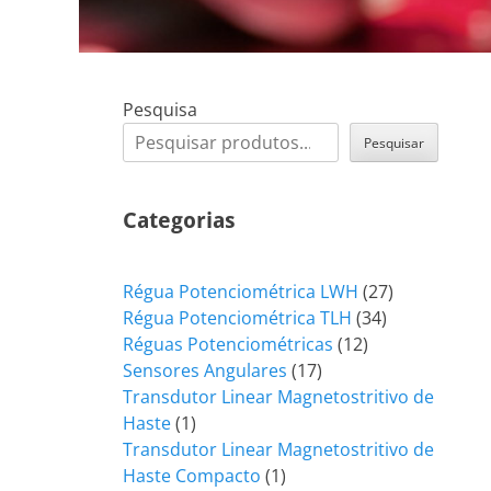
Pesquisa
Pesquisar
Categorias
27
Régua Potenciométrica LWH
27
34
produtos
Régua Potenciométrica TLH
34
12
produtos
Réguas Potenciométricas
12
17
produtos
Sensores Angulares
17
produtos
Transdutor Linear Magnetostritivo de
1
Haste
1
produto
Transdutor Linear Magnetostritivo de
1
Haste Compacto
1